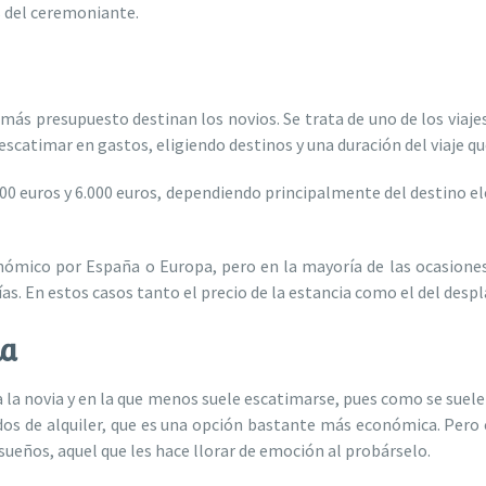
s del ceremoniante.
ue más presupuesto destinan los novios. Se trata de uno de los viaje
 escatimar en gastos, eligiendo destinos y una duración del viaje qu
1.500 euros y 6.000 euros, dependiendo principalmente del destino el
nómico por España o Europa, pero en la mayoría de las ocasiones 
ías. En estos casos tanto el precio de la estancia como el del des
ia
a la novia y en la que menos suele escatimarse, pues como se suele d
os de alquiler, que es una opción bastante más económica. Pero
sueños, aquel que les hace llorar de emoción al probárselo.