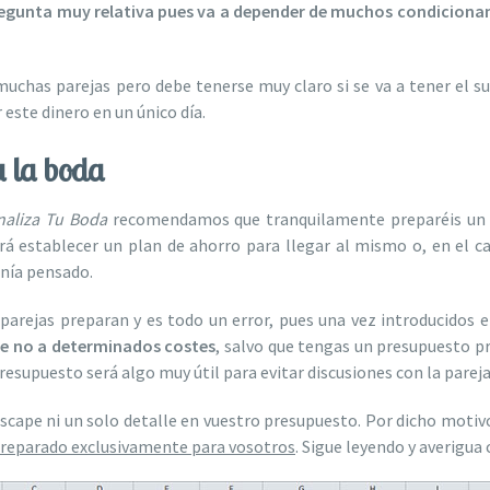
regunta muy relativa pues va a depender de muchos condiciona
chas parejas pero debe tenerse muy claro si se va a tener el su
r este dinero en un único día.
a la boda
naliza Tu Boda
recomendamos que tranquilamente preparéis un p
á establecer un plan de ahorro para llegar al mismo o, en el ca
enía pensado.
arejas preparan y es todo un error, pues una vez introducidos e
ue no a determinados costes
, salvo que tengas un presupuesto pr
resupuesto será algo muy útil para evitar discusiones con la parej
scape ni un solo detalle en vuestro presupuesto. Por dicho moti
preparado exclusivamente para vosotros
. Sigue leyendo y averigu