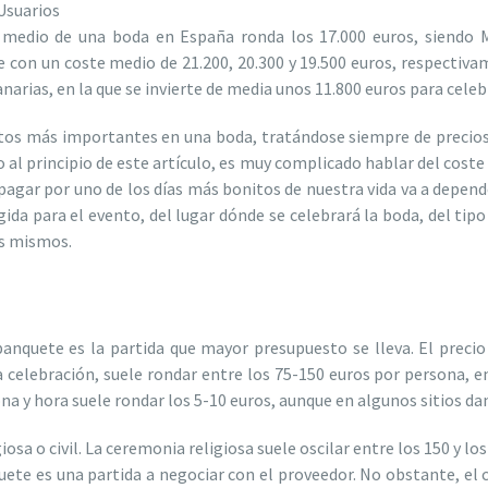
Usuarios
 medio de una boda en España ronda los 17.000 euros, siendo M
con un coste medio de 21.200, 20.300 y 19.500 euros, respectiva
narias, en la que se invierte de media unos 11.800 euros para celeb
tos más importantes en una boda, tratándose siempre de precios 
al principio de este artículo, es muy complicado hablar del coste
a pagar por uno de los días más bonitos de nuestra vida va a depe
gida para el evento, del lugar dónde se celebrará la boda, del tipo
os mismos.
banquete es la partida que mayor presupuesto se lleva. El preci
celebración, suele rondar entre los 75-150 euros por persona, en e
rsona y hora suele rondar los 5-10 euros, aunque en algunos sitios d
osa o civil. La ceremonia religiosa suele oscilar entre los 150 y los
ete es una partida a negociar con el proveedor. No obstante, el co