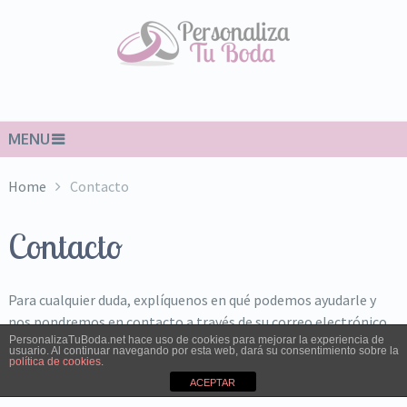
MENU
Home
Contacto
Contacto
Para cualquier duda, explíquenos en qué podemos ayudarle y
nos pondremos en contacto a través de su correo electrónico.
PersonalizaTuBoda.net hace uso de cookies para mejorar la experiencia de
Será un placer resolver sus dudas.
usuario. Al continuar navegando por esta web, dará su consentimiento sobre la
política de cookies
.
ACEPTAR