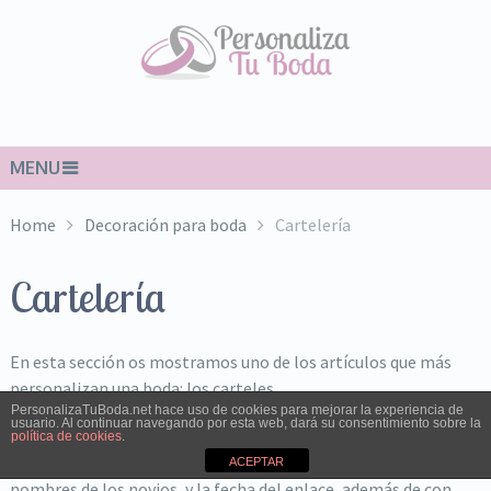
MENU
Home
Decoración para boda
Cartelería
Cartelería
En esta sección os mostramos uno de los artículos que más
personalizan una boda: los carteles.
PersonalizaTuBoda.net hace uso de cookies para mejorar la experiencia de
usuario. Al continuar navegando por esta web, dará su consentimiento sobre la
Los carteles pueden ser colocados en cada uno de los rincones
política de cookies
.
del lugar donde se celebra la boda, personalizándolo con los
ACEPTAR
nombres de los novios, y la fecha del enlace, además de con