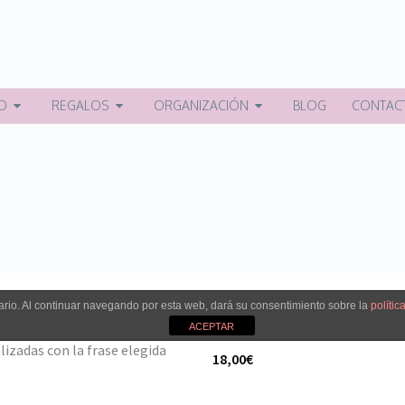
O
REGALOS
ORGANIZACIÓN
BLOG
CONTAC
rio. Al continuar navegando por esta web, dará su consentimiento sobre la
polític
ACEPTAR
 champán para boda -
Copa de gin tonic personalizab
izadas con la frase elegida
18,00€