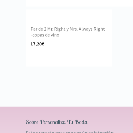
Par de 2 Mr. Right y Mrs. Always Right
-copas de vino
17,28€
Sobre Personaliza Tu Boda
Este proyecto nace con una única intención: