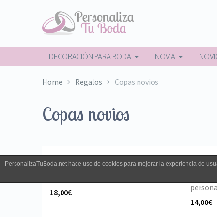
DECORACIÓN PARA BODA
NOVIA
NOVI
Home
Regalos
Copas novios
Copas novios
PersonalizaTuBoda.net hace uso de cookies para mejorar la experiencia de usua
Copa vino personalizada
Copa de
personal
18,00€
14,00€