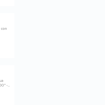
 con
gua
O" -...