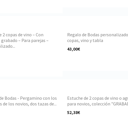
e 2 copas de vino – Con
Regalo de Bodas personalizado
 grabado – Para parejas –
copas, vino y tabla
izado...
43,00€
de Bodas - Pergamino con los
Estuche de 2 copas de vino o a
de los novios, dos tazas de...
para novios, colección "GRABAD
52,38€